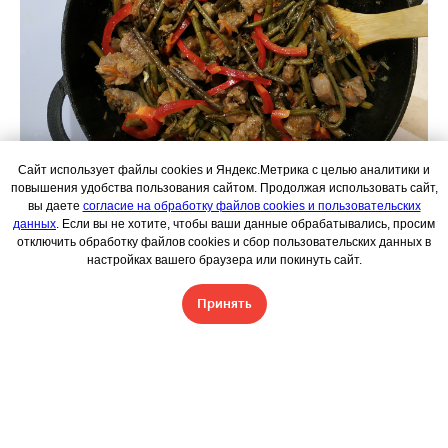
Сайт использует файлы cookies и Яндекс.Метрика с целью аналитики и
повышения удобства пользования сайтом. Продолжая использовать сайт,
05
вы даете
согласие на обработку файлов cookies и пользовательских
данных
. Если вы не хотите, чтобы ваши данные обрабатывались, просим
отключить обработку файлов cookies и сбор пользовательских данных в
В последнюю очередь, когда мясо и папоротник
настройках вашего браузера или покинуть сайт.
уже почти готовы, добавьте болгарский перец,
посолите, поперчите, накройте крышкой,
Принять
уменьшите огонь до минимума и дайте блюду
настояться 5−10 минут.