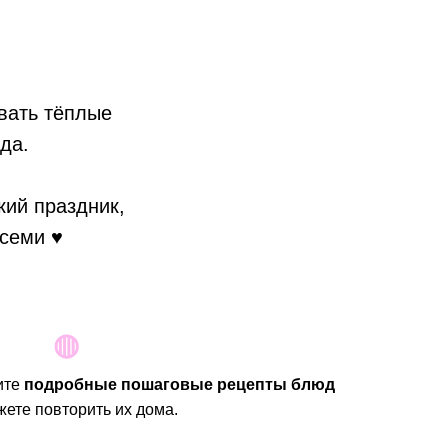
вать тёплые
да.
кий праздник,
всеми ♥
◍
ите
подробные пошаговые рецепты блюд
жете повторить их дома.