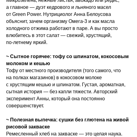
Микрозелень, нежные листья, авокадо или редис,
а главное — дуэт кедрового и льняного масел
от Green Power. Нутрициолог Анна Белоусова
объяснит, зачем организму Омега‑3 и как масла
холодного отжима работают в паре. А вы просто
влюбитесь в этот салат — свежий, хрустящий,
по‑летнему яркий.
~ Сытное горячее: тофу со шпинатом, кокосовым
молоком и кешью
Тофу от местного производителя (того самого, что
на полках магазинов) в кокосовом молоке
с хрустящим кешью и шпинатом. Густая, ароматная,
сытная история — без капли тяжести. Авторский
эксперимент Анны, который она постоянно
совершенствует.
~ Полезная выпечка: сушки без глютена на живой
рисовой закваске
Ремесленный хлеб на закваске — это целая наука.