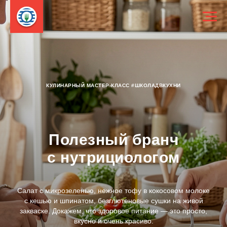
КУЛИНАРНЫЙ МАСТЕР-КЛАСС #ШКОЛАДВКУХНИ
Полезный бранч
с нутрициологом
Салат с микрозеленью, нежное тофу в кокосовом молоке
с кешью и шпинатом, безглютеновые сушки на живой
закваске. Докажем, что здоровое питание — это просто,
вкусно и очень красиво.