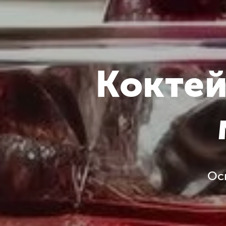
Коктей
Ос