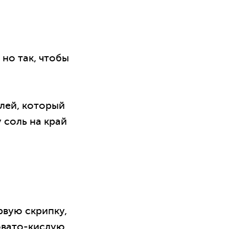
 но так, чтобы
лей, который
 соль на край
рвую скрипку,
овато-кислую