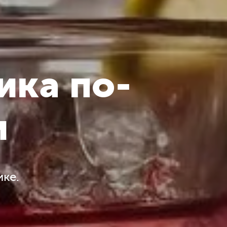
ика по-
и
ке.