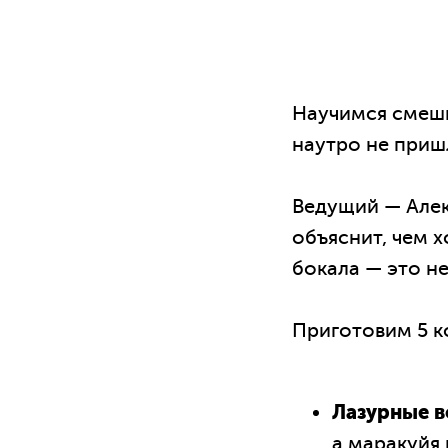
Научимся смешив
наутро не пришл
Ведущий — Алек
объяснит, чем х
бокала — это не
Приготовим 5 к
Лазурные 
а маракуйя