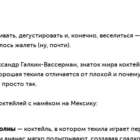
ать, дегустировать и, конечно, веселиться —
ось жалеть (ну, почти).
сандр Галкин-Вассерман, знаток мира коктей
орошая текила отличается от плохой и почему
 просто так.
октейлей с намёком на Мексику:
волны
— коктейль, в котором текила играет пе
 и ананас мягко подыгрывают, создавая сладк