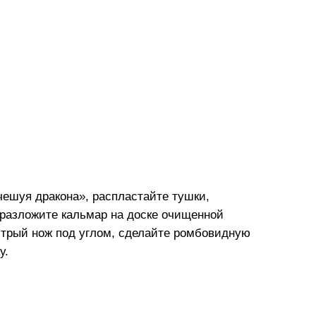
чешуя дракона», распластайте тушки,
и разложите кальмар на доске очищенной
стрый нож под углом, сделайте ромбовидную
у.