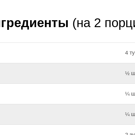
нгредиенты
(на 2 порц
4 т
½ ш
¼ ш
¼ ш
2 з