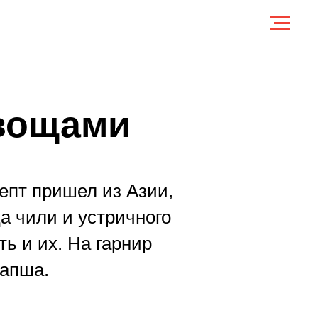
овощами
цепт пришел из Азии,
ца чили и устричного
ть и их. На гарнир
лапша.