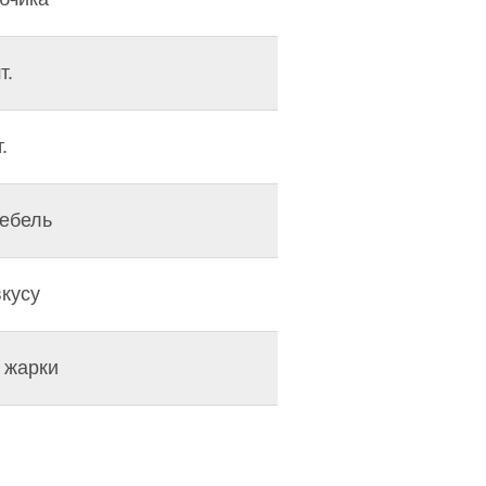
т.
.
тебель
вкусу
 жарки