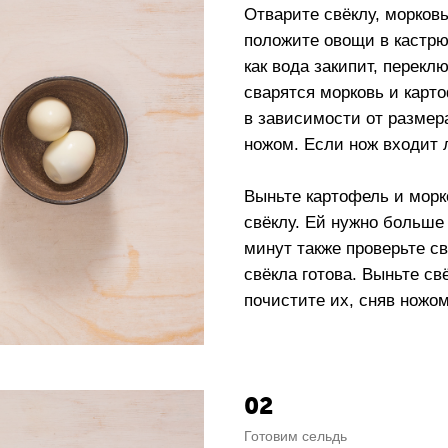
Отварите свёклу, морковь
положите овощи в кастрюл
как вода закипит, перекл
сварятся морковь и карто
в зависимости от размер
ножом. Если нож входит л
Выньте картофель и морк
свёклу. Ей нужно больше
минут также проверьте с
свёкла готова. Выньте свё
почистите их, сняв ножом
02
Готовим сельдь