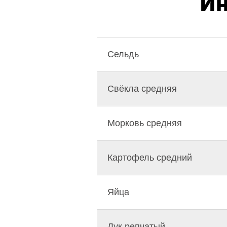
Ин
Сельдь
Свёкла средняя
Морковь средняя
Картофель средний
Яйца
Лук репчатый