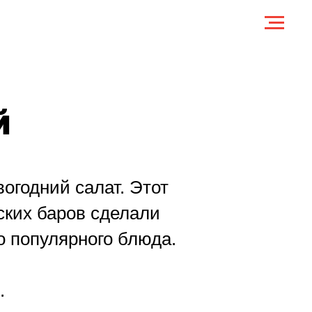
й
огодний салат. Этот
ских баров сделали
о популярного блюда.
.