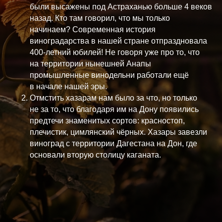
были высажены под Астраханью больше 4 веков
назад. Кто там говорил, что мы только
начинаем? Современная история
виноградарства в нашей стране отпраздновала
400-летний юбилей! Не говоря уже про то, что
на территории нынешней Анапы
промышленные винодельни работали ещё
в начале нашей эры.
Отмстить хазарам нам было за что, но только
не за то, что благодаря им на Дону появились
предтечи знаменитых сортов: красностоп,
плечистик, цимлянский чёрных. Хазары завезли
виноград с территории Дагестана на Дон, где
основали вторую столицу каганата.