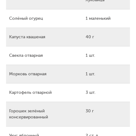
Солёный огурец
1 маленький
Капуста квашеная
40 г
Свекла отварная
1 шт.
Морковь отварная
1 шт.
Картофель отварной
3 шт.
Горошек зелёный
30 г
консервированный
Укус яблочный
2 ст. л.