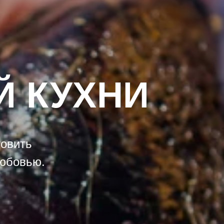
Й КУХНИ
товить
любовью.