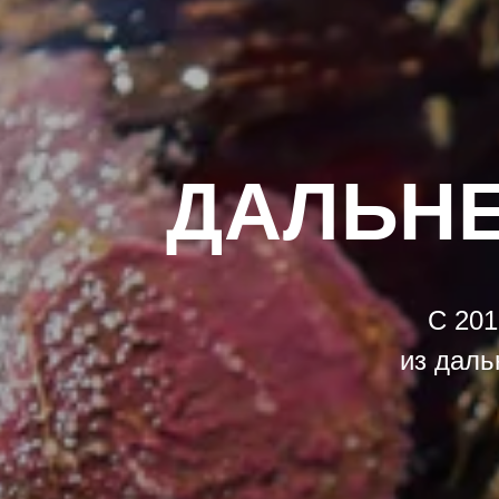
ДАЛЬНЕ
С 201
из даль